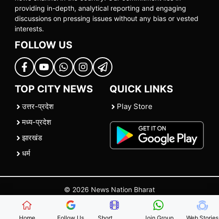
providing in-depth, analytical reporting and engaging
discussions on pressing issues without any bias or vested
interests.
FOLLOW US
TOP CITY NEWS
QUICK LINKS
उत्तर-प्रदेश
Play Store
मध्य-प्रदेश
झारखंड
धर्म
© 2026 News Nation Bharat
Home
|
About US
|
Contact Us
|
Policies
|
Terms and Conditions
Home
Follow Us
Short
Join Group
Web Stories