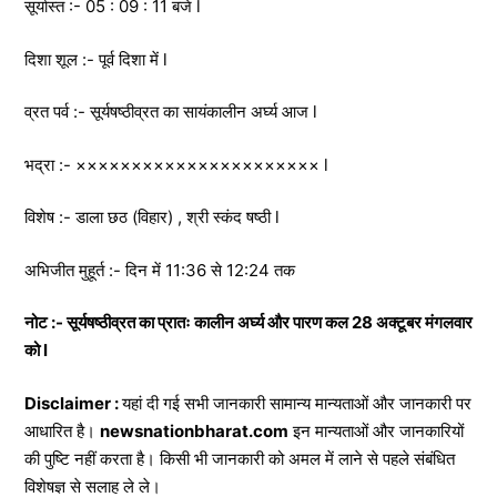
सूर्यास्त :- 05 : 09 : 11 बजे l
दिशा शूल :- पूर्व दिशा में l
व्रत पर्व :- सूर्यषष्ठीव्रत का सायंकालीन अर्घ्य आज l
भद्रा :- ×××××××××××××××××××××× l
विशेष :- डाला छठ (विहार) , श्री स्कंद षष्ठी l
अभिजीत मुहूर्त :- दिन में 11:36 से 12:24 तक
नोट :- सूर्यषष्ठीव्रत का प्रातः कालीन अर्घ्य और पारण कल 28 अक्टूबर मंगलवार
को l
Disclaimer :
यहां दी गई सभी जानकारी सामान्य मान्यताओं और जानकारी पर
आधारित है।
newsnationbharat.com
इन मान्यताओं और जानकारियों
की पुष्टि नहीं करता है। किसी भी जानकारी को अमल में लाने से पहले संबंधित
विशेषज्ञ से सलाह ले ले।