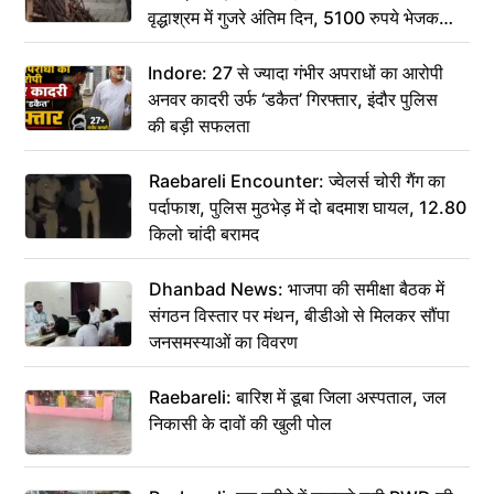
वृद्धाश्रम में गुजरे अंतिम दिन, 5100 रुपये भेजकर
कहा– अंतिम संस्कार कर दीजिए हम नहीं आ पाएंगे
Indore: 27 से ज्यादा गंभीर अपराधों का आरोपी
अनवर कादरी उर्फ ‘डकैत’ गिरफ्तार, इंदौर पुलिस
की बड़ी सफलता
Raebareli Encounter: ज्वेलर्स चोरी गैंग का
पर्दाफाश, पुलिस मुठभेड़ में दो बदमाश घायल, 12.80
किलो चांदी बरामद
Dhanbad News: भाजपा की समीक्षा बैठक में
संगठन विस्तार पर मंथन, बीडीओ से मिलकर सौंपा
जनसमस्याओं का विवरण
Raebareli: बारिश में डूबा जिला अस्पताल, जल
निकासी के दावों की खुली पोल