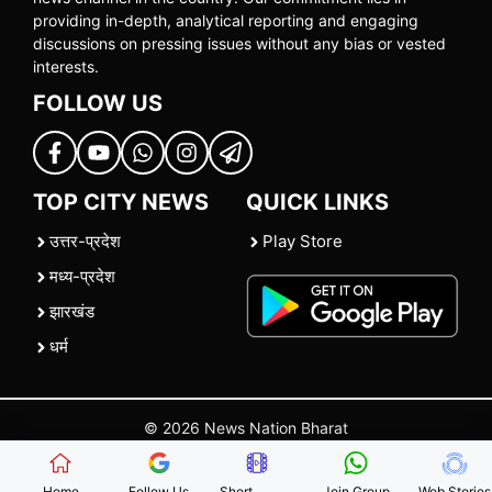
providing in-depth, analytical reporting and engaging
discussions on pressing issues without any bias or vested
interests.
FOLLOW US
TOP CITY NEWS
QUICK LINKS
उत्तर-प्रदेश
Play Store
मध्य-प्रदेश
झारखंड
धर्म
© 2026 News Nation Bharat
Home
|
About US
|
Contact Us
|
Policies
|
Terms and Conditions
Home
Follow Us
Short
Join Group
Web Stories