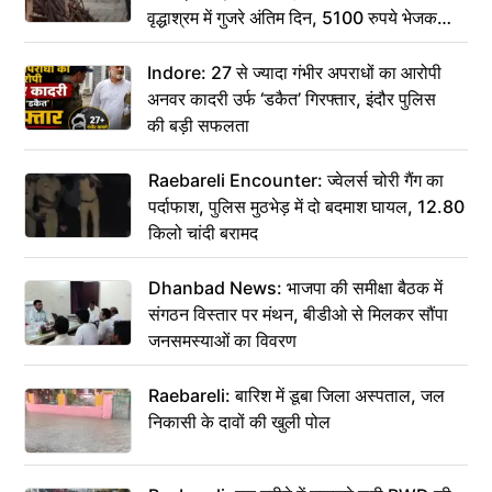
वृद्धाश्रम में गुजरे अंतिम दिन, 5100 रुपये भेजकर
कहा– अंतिम संस्कार कर दीजिए हम नहीं आ पाएंगे
Indore: 27 से ज्यादा गंभीर अपराधों का आरोपी
अनवर कादरी उर्फ ‘डकैत’ गिरफ्तार, इंदौर पुलिस
की बड़ी सफलता
Raebareli Encounter: ज्वेलर्स चोरी गैंग का
पर्दाफाश, पुलिस मुठभेड़ में दो बदमाश घायल, 12.80
किलो चांदी बरामद
Dhanbad News: भाजपा की समीक्षा बैठक में
संगठन विस्तार पर मंथन, बीडीओ से मिलकर सौंपा
जनसमस्याओं का विवरण
Raebareli: बारिश में डूबा जिला अस्पताल, जल
निकासी के दावों की खुली पोल