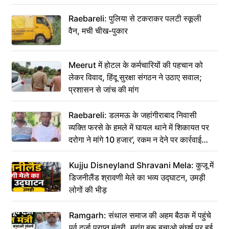
Raebareli: पुलिया से टकराकर पलटी स्कूली
वैन, मची चीख-पुकार
Meerut में होटल के कर्मचारियों की पहचान को
लेकर विवाद, हिंदू सुरक्षा संगठन ने उठाए सवाल;
प्रशासन से जांच की मांग
Raebareli: डलमऊ के जहांगीराबाद निवासी
व्यक्ति फरसे के हमले में घायल थाने में शिकायत पर
दरोगा ने मांगे 10 हजार’, रकम न देने पर कार्रवाई
ठंडी!
Kujju Disneyland Shravani Mela: कुजू में
डिजनीलैंड श्रावणी मेले का भव्य उद्घाटन, उमड़ी
लोगों की भीड़
Ramgarh: संथाल समाज की अहम बैठक में पहुंचे
पूर्व दर्जा प्राप्त मंत्री, मरांग बुरू बचाओ संघर्ष पर हुई