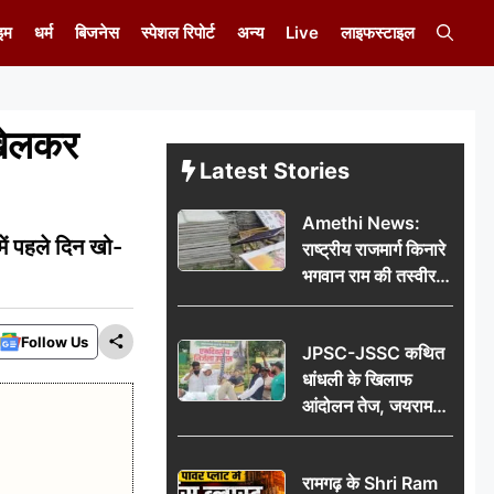
इम
धर्म
बिजनेस
स्पेशल रिपोर्ट
अन्य
Live
लाइफस्टाइल
खेलकर
Latest Stories
Amethi News:
में पहले दिन खो-
राष्ट्रीय राजमार्ग किनारे
भगवान राम की तस्वीर
वाले बोर्डों पर गंदगी,
लोगों में आक्रोश
Follow Us
JPSC-JSSC कथित
धांधली के खिलाफ
आंदोलन तेज, जयराम
महतो का एक दिवसीय
निर्जल उपवास
रामगढ़ के Shri Ram