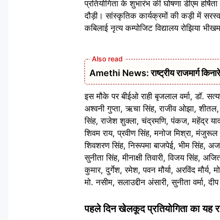
प्रतियोगिता के शुभारंभ की घोषणा डीएम हर्षिता 
दौड़ी। सांस्कृतिक कार्यक्रमों की कड़ी में सरस्
कबिलाई नृत्य कम्पोजिट विद्यालय रोझिया भीखमशा
Amethi News: राष्ट्रीय राजमार्ग किनारे भग
इस मौके पर बीईओ राही बृजलाल वर्मा, डॉ. सत्यप्रक
अश्वनी गुप्ता, ऋचा सिंह, राजीव ओझा, शीतल, न
सिंह, राजेश शुक्ला, चंद्रमणि, पंकज, महेंद्र
शिवम राय, प्रवीण सिंह, मनोज मिश्रा, मंजुरूल ह
शिवशरण सिंह, निरूपमा बाजपेई, भीम सिंह, अजय वर
सुनीता सिंह, मीनाक्षी तिवारी, विजय सिंह, अजि
कुमार, दुर्गेश, रमेश, पवन मौर्या, अरविंद मौर्
मो. नसीम, सलाउद्दीन अंसारी, सुनीता वर्मा, दी
पहले दिन खेलकूद प्रतियोगिता का यह र