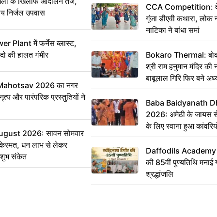
ी के खिलाफ आंदोलन तेज,
CCA Competition: देशभ
य निर्जल उपवास
गूंजा डीएवी कथारा, लोक न
नाटिका ने बांधा समां
 Plant में फर्नेस ब्लास्ट,
 दो की हालत गंभीर
Bokaro Thermal: बोकारो
श्री राम हनुमान मंदिर की
बाबूलाल गिरि फिर बने अध्य
Mahotsav 2026 का नगर
ृत्य और पारंपरिक प्रस्तुतियों ने
Baba Baidyanath D
2026: अमेठी के जायस से 
के लिए रवाना हुआ कांवरियो
ugust 2026: सावन सोमवार
किस्मत, धन लाभ से लेकर
Daffodils Academy में 
शुभ संकेत
की 85वीं पुण्यतिथि मनाई गई
श्रद्धांजलि