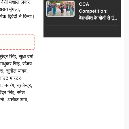
ी नैंसी मशाल लेकर
CCA
और पूजा का समय
सराय मुंगला,
Competition:
ेक द्विवेदी ने किया।
देशभक्ति के गीतों से गूंजा
डीएवी कथारा, लोक
नृत्य और नृत्य-नाटिका ने
बांधा समां
द्र सिंह, सुधा वर्मा,
, मधुकर सिंह, संजय
नीस, सुनील यादव,
्काउट मास्टर
 नवरंग, ब्रजेन्द्र,
ंद्र सिंह, रमेश
बानो, अशोक शर्मा,