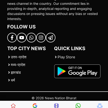
news channel in the country. Our commitment lies in
providing in-depth, analytical reporting and engaging
discussions on pressing issues without any bias or vested
interests.
FOLLOW US
TOP CITY NEWS
QUICK LINKS
उत्तर-प्रदेश
Play Store
मध्य-प्रदेश
झारखंड
धर्म
© 2026 News Nation Bharat
Home
|
About US
|
Contact Us
|
Policies
|
Terms and Conditions