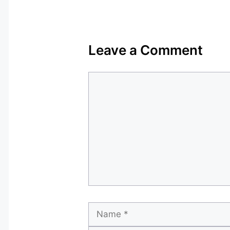
Leave a Comment
Comment
Name