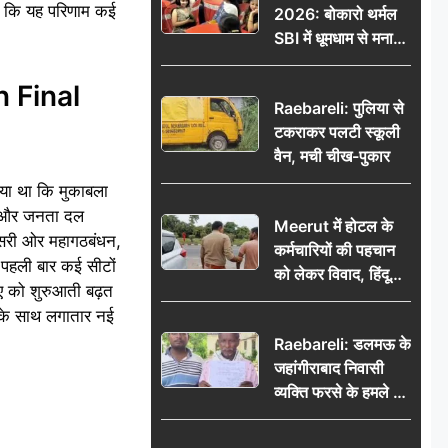
ै कि यह परिणाम कई
2026: बोकारो थर्मल
सरकार पर हमला
SBI में धूमधाम से मना
सावन महोत्सव
on Final
Raebareli: पुलिया से
टकराकर पलटी स्कूली
वैन, मची चीख-पुकार
गया था कि मुकाबला
P) और जनता दल
Meerut में होटल के
ूसरी ओर महागठबंधन,
कर्मचारियों की पहचान
पहली बार कई सीटों
को लेकर विवाद, हिंदू
ए को शुरुआती बढ़त
सुरक्षा संगठन ने उठाए
 के साथ लगातार नई
सवाल; प्रशासन से जांच
Raebareli: डलमऊ के
की मांग
जहांगीराबाद निवासी
व्यक्ति फरसे के हमले में
घायल थाने में शिकायत
पर दरोगा ने मांगे 10