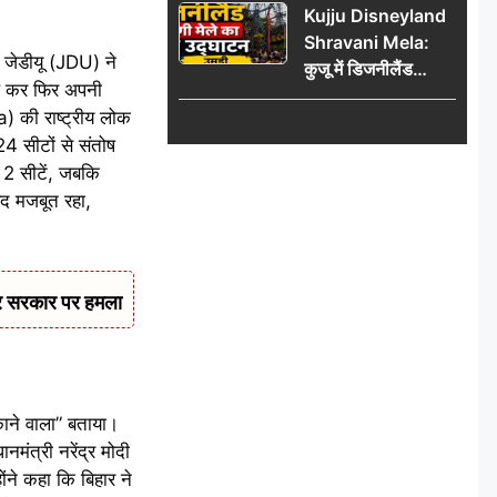
Kujju Disneyland
हजार’, रकम न देने पर
Shravani Mela:
कार्रवाई ठंडी!
 जेडीयू (JDU) ने
कुजू में डिजनीलैंड
िल कर फिर अपनी
श्रावणी मेले का भव्य
) की राष्ट्रीय लोक
उद्घाटन, उमड़ी लोगों
4 सीटों से संतोष
की भीड़
2 सीटें, जबकि
हद मजबूत रहा,
कर सरकार पर हमला
काने वाला” बताया।
नमंत्री नरेंद्र मोदी
ने कहा कि बिहार ने