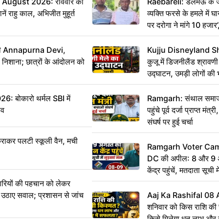
August 2026: रविवार को
Raebareli: डलमऊ के जह
ं राहु काल, अभिजीत मुहूर्त
व्यक्ति फरसे के हमले में 
पर दरोगा ने मांगे 10 हजार
कार्रवाई ठंडी!
मंत्री Annapurna Devi,
Kujju Disneyland S
िशाना; छात्रों के आंदोलन को
कुजू में डिजनीलैंड श्रावणी
उद्घाटन, उमड़ी लोगों की 
बोकारो थर्मल SBI में
Ramgarh: संथाल समाज 
सव
पहुंचे पूर्व दर्जा प्राप्त मंत
संघर्ष पर हुई चर्चा
राकर पलटी स्कूली वैन, मची
Ramgarh Voter Camp
DC की अपील: 8 और 9 अ
केंद्र पहुंचें, मतदाता सूची म
ारियों की पहचान को लेकर
 ने उठाए सवाल; प्रशासन से जांच
Aaj Ka Rashifal 08
शनिवार को किस राशि की 
किसे मिलेगा धन लाभ और