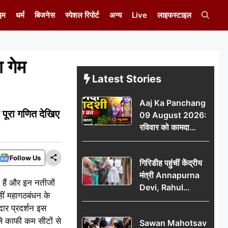
इम
धर्म
बिजनेस
स्पेशल रिपोर्ट
अन्य
Live
लाइफस्टाइल
 गेम
Latest Stories
Aaj Ka Panchang
पूरा गणित देखिए
09 August 2026:
रविवार को कामदा
एकादशी का व्रत, जानें
राहु काल, अभिजीत मुहूर्त
Follow Us
गिरिडीह पहुंचीं केंद्रीय
और शुभ समय
मंत्री Annapurna
हैं और इन नतीजों
Devi, Rahul
हीं महागठबंधन के
Gandhi पर साधा
ार प्रदर्शन इस
निशाना; छात्रों के
ले काफी कम सीटों से
Sawan Mahotsav
आंदोलन को लेकर