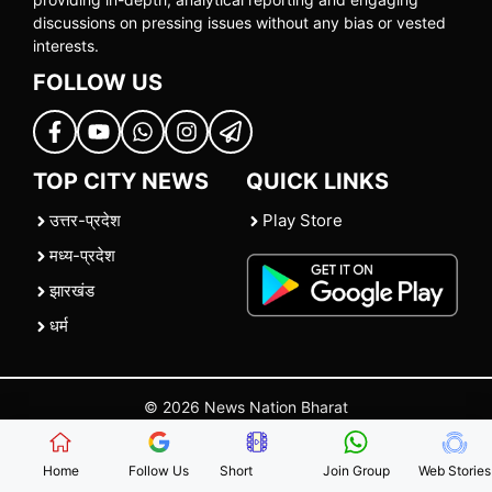
discussions on pressing issues without any bias or vested
interests.
FOLLOW US
TOP CITY NEWS
QUICK LINKS
उत्तर-प्रदेश
Play Store
मध्य-प्रदेश
झारखंड
धर्म
© 2026 News Nation Bharat
Home
|
About US
|
Contact Us
|
Policies
|
Terms and Conditions
Home
Follow Us
Short
Join Group
Web Stories