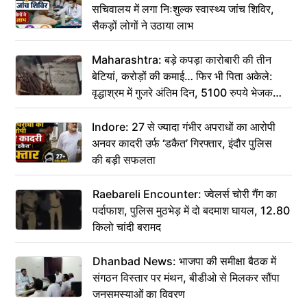
सचिवालय में लगा निःशुल्क स्वास्थ्य जांच शिविर,
सैकड़ों लोगों ने उठाया लाभ
Maharashtra: बड़े कपड़ा कारोबारी की तीन
बेटियां, करोड़ों की कमाई… फिर भी पिता अकेले:
वृद्धाश्रम में गुजरे अंतिम दिन, 5100 रुपये भेजकर
कहा– अंतिम संस्कार कर दीजिए हम नहीं आ पाएंगे
Indore: 27 से ज्यादा गंभीर अपराधों का आरोपी
अनवर कादरी उर्फ ‘डकैत’ गिरफ्तार, इंदौर पुलिस
की बड़ी सफलता
Raebareli Encounter: ज्वेलर्स चोरी गैंग का
पर्दाफाश, पुलिस मुठभेड़ में दो बदमाश घायल, 12.80
किलो चांदी बरामद
Dhanbad News: भाजपा की समीक्षा बैठक में
संगठन विस्तार पर मंथन, बीडीओ से मिलकर सौंपा
जनसमस्याओं का विवरण