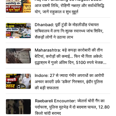
आज दशमी तिथि, रोहिणी नक्षत्र और सर्वार्थसिद्धि
योग, जानें राहुकाल व शुभ मुहूर्त
Dhanbad: पूर्वी टुंडी के मोहलीडीह पंचायत
सचिवालय में लगा निःशुल्क स्वास्थ्य जांच शिविर,
सैकड़ों लोगों ने उठाया लाभ
Maharashtra: बड़े कपड़ा कारोबारी की तीन
बेटियां, करोड़ों की कमाई… फिर भी पिता अकेले:
वृद्धाश्रम में गुजरे अंतिम दिन, 5100 रुपये भेजकर
कहा– अंतिम संस्कार कर दीजिए हम नहीं आ पाएंगे
Indore: 27 से ज्यादा गंभीर अपराधों का आरोपी
अनवर कादरी उर्फ ‘डकैत’ गिरफ्तार, इंदौर पुलिस
की बड़ी सफलता
Raebareli Encounter: ज्वेलर्स चोरी गैंग का
पर्दाफाश, पुलिस मुठभेड़ में दो बदमाश घायल, 12.80
किलो चांदी बरामद