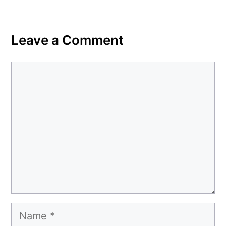
Leave a Comment
Comment
Name