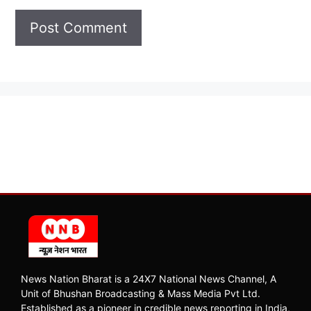
News Nation Bharat is a 24X7 National News Channel, A
Unit of Bhushan Broadcasting & Mass Media Pvt Ltd.
Established as a pioneer in credible news reporting in India,