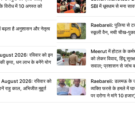
विरोध में 10 अगस्त को
SBI में धूमधाम से मना सा
Raebareli: पुलिया से 
ं बढ़ता है अनुशासन और नेतृत्व
स्कूली वैन, मची चीख-पुक
Meerut में होटल के कर्म
ugust 2026: रविवार को इन
को लेकर विवाद, हिंदू सुरक
ी की कृपा, धन लाभ के बनेंगे योग
सवाल; प्रशासन से जांच क
August 2026: रविवार को
Raebareli: डलमऊ के जह
ं राहु काल, अभिजीत मुहूर्त
व्यक्ति फरसे के हमले में 
पर दरोगा ने मांगे 10 हजार
कार्रवाई ठंडी!