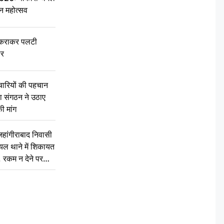
वन महोत्सव
टकराकर पलटी
ार
चारियों की पहचान
्षा संगठन ने उठाए
ी मांग
ांगीराबाद निवासी
घायल थाने में शिकायत
’, रकम न देने पर