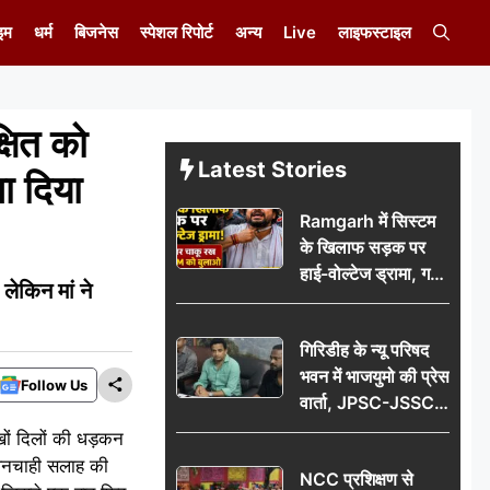
इम
धर्म
बिजनेस
स्पेशल रिपोर्ट
अन्य
Live
लाइफस्टाइल
षित को
Latest Stories
ा दिया
Ramgarh में सिस्टम
के खिलाफ सड़क पर
हाई-वोल्टेज ड्रामा, गर्दन
ेकिन मां ने
पर चाकू रख बोला- CM
को बुलाओ; Video
गिरिडीह के न्यू परिषद
वायरल
भवन में भाजयुमो की प्रेस
Follow Us
वार्ता, JPSC-JSSC
पेपर लीक के विरोध में
ों दिलों की धड़कन
10 अगस्त को
 अनचाही सलाह की
NCC प्रशिक्षण से
विधानसभा घेराव का