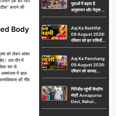
ा, जिसने एक बार फिर
युवाओं में बढ़ता है
ऐलान
ो “ठीक” कराने की
अनुशासन और नेतृत्व का
गुण: डॉ. जी.एन. खान
aced Body
Aaj Ka Rashifal
09 August 2026:
रविवार को इन राशियों
पर बरसेगी मां लक्ष्मी की
कृपा, धन लाभ के बनेंगे
लुक्स को लेकर आंका
Aaj Ka Panchang
योग
हिए। उस दौर में
09 August 2026:
सिक रूप से
रविवार को कामदा
ें असमंजस में डाल
एकादशी का व्रत, जानें
त्मविश्वास की नींव
राहु काल, अभिजीत मुहूर्त
गिरिडीह पहुंचीं केंद्रीय
और शुभ समय
मंत्री Annapurna
Devi, Rahul
Gandhi पर साधा
निशाना; छात्रों के