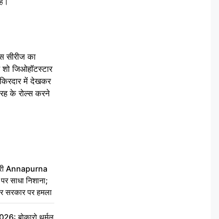
है।
 इस सीरीज का
ह शो जिओहॉटस्टार
 किरदार में देखकर
तरह के रोल्स करने
 मंत्री Annapurna
र साधा निशाना;
ेकर सरकार पर हमला
6: बोकारो थर्मल