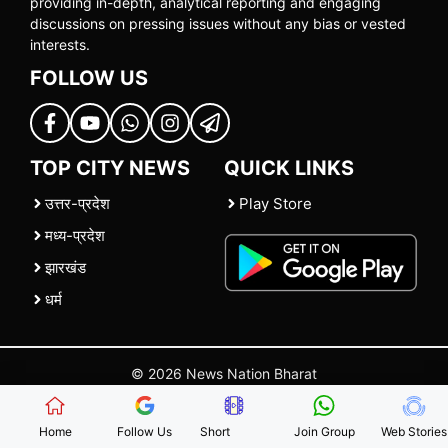
providing in-depth, analytical reporting and engaging
discussions on pressing issues without any bias or vested
interests.
FOLLOW US
TOP CITY NEWS
QUICK LINKS
उत्तर-प्रदेश
Play Store
मध्य-प्रदेश
झारखंड
धर्म
© 2026 News Nation Bharat
Home
|
About US
|
Contact Us
|
Policies
|
Terms and Conditions
Home
Follow Us
Short
Join Group
Web Stories