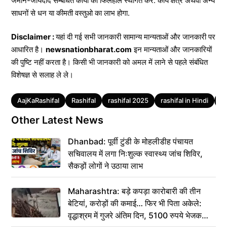
जमीन-जायदाद सम्बंधित कार्यो को फिलहाल स्थगित करें. कार्य क्षेत्र अथवा अन्य
साधनों से धन या कीमती वस्तुओ का लाभ होगा.
Disclaimer :
यहां दी गई सभी जानकारी सामान्य मान्यताओं और जानकारी पर
आधारित है।
newsnationbharat.com
इन मान्यताओं और जानकारियों
की पुष्टि नहीं करता है। किसी भी जानकारी को अमल में लाने से पहले संबंधित
विशेषज्ञ से सलाह ले ले।
Tags
AajKaRashifal
Rashifal
rashifal 2025
rashifal in Hindi
ra
Other Latest News
Dhanbad: पूर्वी टुंडी के मोहलीडीह पंचायत
सचिवालय में लगा निःशुल्क स्वास्थ्य जांच शिविर,
सैकड़ों लोगों ने उठाया लाभ
Maharashtra: बड़े कपड़ा कारोबारी की तीन
बेटियां, करोड़ों की कमाई… फिर भी पिता अकेले:
वृद्धाश्रम में गुजरे अंतिम दिन, 5100 रुपये भेजकर