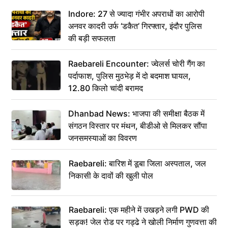
कहा– अंतिम संस्कार कर दीजिए हम नहीं आ पाएंगे
Indore: 27 से ज्यादा गंभीर अपराधों का आरोपी
अनवर कादरी उर्फ ‘डकैत’ गिरफ्तार, इंदौर पुलिस
की बड़ी सफलता
Raebareli Encounter: ज्वेलर्स चोरी गैंग का
पर्दाफाश, पुलिस मुठभेड़ में दो बदमाश घायल,
12.80 किलो चांदी बरामद
Dhanbad News: भाजपा की समीक्षा बैठक में
संगठन विस्तार पर मंथन, बीडीओ से मिलकर सौंपा
जनसमस्याओं का विवरण
Raebareli: बारिश में डूबा जिला अस्पताल, जल
निकासी के दावों की खुली पोल
Raebareli: एक महीने में उखड़ने लगी PWD की
सड़क! जेल रोड पर गड्ढे ने खोली निर्माण गुणवत्ता की