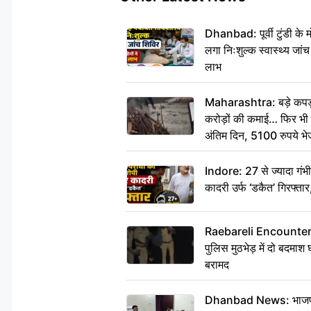
Dhanbad: पूर्वी टुंडी के
लगा निःशुल्क स्वास्थ्य जांच
लाभ
Maharashtra: बड़े कपड़ा 
करोड़ों की कमाई… फिर भी पित
अंतिम दिन, 5100 रुपये भ
दीजिए हम नहीं आ पाएंगे
Indore: 27 से ज्यादा गं
कादरी उर्फ ‘डकैत’ गिरफ्ता
Raebareli Encounter: ज्व
पुलिस मुठभेड़ में दो बदमा
बरामद
Dhanbad News: भाजपा की