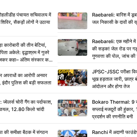
 मोहलीडीह पंचायत सचिवालय में
Raebareli: बारिश में डू
 शिविर, सैकड़ों लोगों ने उठाया
जल निकासी के दावों की ख
Raebareli: एक महीने म
कारोबारी की तीन बेटियां,
की सड़क! जेल रोड पर गड्ढ
ा अकेले: वृद्धाश्रम में गुजरे
गुणवत्ता की पोल, जांच की 
ेजकर कहा– अंतिम संस्कार कर
JPSC-JSSC परीक्षा विवा
भीर अपराधों का आरोपी अनवर
भूख हड़ताल जारी, छात्र बो
र, इंदौर पुलिस की बड़ी सफलता
आंदोलन और होगा तेज
ेलर्स चोरी गैंग का पर्दाफाश,
Bokaro Thermal: 9 सूत्
श घायल, 12.80 किलो चांदी
सप्लाई मजदूरों की हुंकार,
प्रदर्शन की रणनीति बनी
 समीक्षा बैठक में संगठन
Ranchi में अदाणी फाउंड