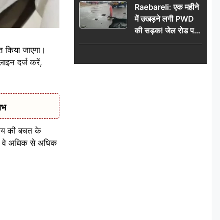
Raebareli: एक महीने
में उखड़ने लगी PWD
की सड़क! जेल रोड पर
गड्ढे ने खोली निर्माण
ित किया जाएगा।
गुणवत्ता की पोल, जांच
इन दर्ज करें,
की उठी मांग
ाभ
समय की बचत के
कि वे अधिक से अधिक