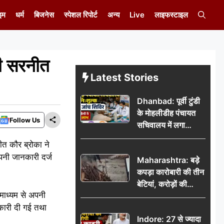
इम
धर्म
बिजनेस
स्पेशल रिपोर्ट
अन्य
Live
लाइफस्टाइल
ी सरनीत
Latest Stories
Dhanbad: पूर्वी टुंडी
के मोहलीडीह पंचायत
Follow Us
सचिवालय में लगा
निःशुल्क स्वास्थ्य जांच
 कौर ब्रोका ने
शिविर, सैकड़ों लोगों ने
पनी जानकारी दर्ज
Maharashtra: बड़े
उठाया लाभ
कपड़ा कारोबारी की तीन
बेटियां, करोड़ों की
 माध्यम से अपनी
कमाई… फिर भी पिता
कारी दी गई तथा
अकेले: वृद्धाश्रम में गुजरे
Indore: 27 से ज्यादा
अंतिम दिन, 5100 रुपये