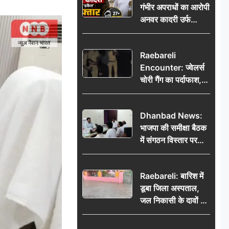
गंभीर अपराधों का आरोपी
भेजकर कहा– अंतिम
अनवर कादरी उर्फ
संस्कार कर दीजिए हम
‘डकैत’ गिरफ्तार, इंदौर
नहीं आ पाएंगे
पुलिस की बड़ी सफलता
Raebareli
Encounter: ज्वेलर्स
चोरी गैंग का पर्दाफाश,
पुलिस मुठभेड़ में दो
बदमाश घायल, 12.80
Dhanbad News:
किलो चांदी बरामद
भाजपा की समीक्षा बैठक
में संगठन विस्तार पर
मंथन, बीडीओ से
मिलकर सौंपा
Raebareli: बारिश में
जनसमस्याओं का विवरण
डूबा जिला अस्पताल,
जल निकासी के दावों की
खुली पोल