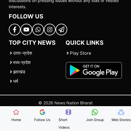
discussions on pressing issues without any bias or vested
interests.
FOLLOW US
TOP CITY NEWS
QUICK LINKS
उत्तर-प्रदेश
Play Store
मध्य-प्रदेश
झारखंड
धर्म
© 2026 News Nation Bharat
Home
|
About US
|
Contact Us
|
Policies
|
Terms and Conditions
Home
Follow Us
Short
Join Group
Web Stories
Videos