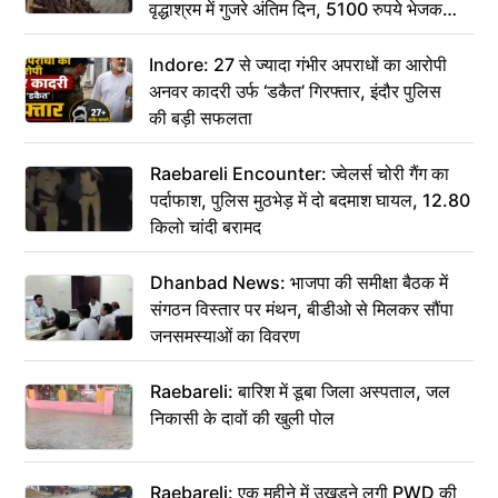
वृद्धाश्रम में गुजरे अंतिम दिन, 5100 रुपये भेजकर
कहा– अंतिम संस्कार कर दीजिए हम नहीं आ पाएंगे
Indore: 27 से ज्यादा गंभीर अपराधों का आरोपी
अनवर कादरी उर्फ ‘डकैत’ गिरफ्तार, इंदौर पुलिस
की बड़ी सफलता
Raebareli Encounter: ज्वेलर्स चोरी गैंग का
पर्दाफाश, पुलिस मुठभेड़ में दो बदमाश घायल, 12.80
किलो चांदी बरामद
Dhanbad News: भाजपा की समीक्षा बैठक में
संगठन विस्तार पर मंथन, बीडीओ से मिलकर सौंपा
जनसमस्याओं का विवरण
Raebareli: बारिश में डूबा जिला अस्पताल, जल
निकासी के दावों की खुली पोल
Raebareli: एक महीने में उखड़ने लगी PWD की