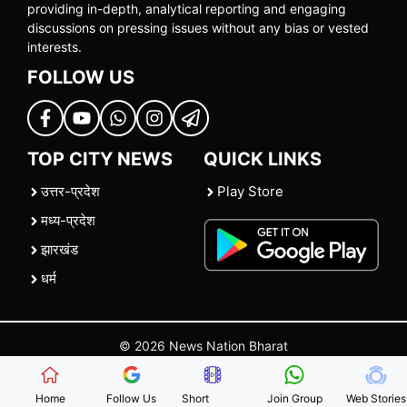
providing in-depth, analytical reporting and engaging
discussions on pressing issues without any bias or vested
interests.
FOLLOW US
TOP CITY NEWS
QUICK LINKS
उत्तर-प्रदेश
Play Store
मध्य-प्रदेश
झारखंड
धर्म
© 2026 News Nation Bharat
Home
|
About US
|
Contact Us
|
Policies
|
Terms and Conditions
Home
Follow Us
Short
Join Group
Web Stories