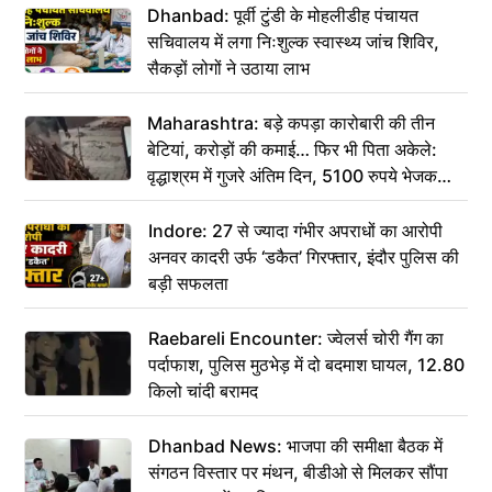
Dhanbad: पूर्वी टुंडी के मोहलीडीह पंचायत
सचिवालय में लगा निःशुल्क स्वास्थ्य जांच शिविर,
सैकड़ों लोगों ने उठाया लाभ
Maharashtra: बड़े कपड़ा कारोबारी की तीन
बेटियां, करोड़ों की कमाई… फिर भी पिता अकेले:
वृद्धाश्रम में गुजरे अंतिम दिन, 5100 रुपये भेजकर
कहा– अंतिम संस्कार कर दीजिए हम नहीं आ पाएंगे
Indore: 27 से ज्यादा गंभीर अपराधों का आरोपी
अनवर कादरी उर्फ ‘डकैत’ गिरफ्तार, इंदौर पुलिस की
बड़ी सफलता
Raebareli Encounter: ज्वेलर्स चोरी गैंग का
पर्दाफाश, पुलिस मुठभेड़ में दो बदमाश घायल, 12.80
किलो चांदी बरामद
Dhanbad News: भाजपा की समीक्षा बैठक में
संगठन विस्तार पर मंथन, बीडीओ से मिलकर सौंपा