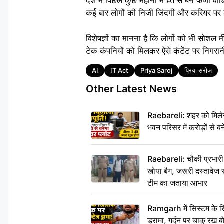
देश में पिछले कुछ महीनों में AI से बने फर्जी
कई बार लोगों की निजी जिंदगी और करियर पर 
विशेषज्ञों का मानना है कि लोगों को भी सोश
टेक कंपनियों को मिलकर ऐसे कंटेंट पर निगरान
Tags
AI
IT Act
Priya Saroj
प्रिया सरोज
Other Latest News
Raebareli: शहर को मिलेग
भवन परिसर में करोड़ों से बन
Raebareli: चौकी प्रभारी क
खोया बैग, जरूरी दस्तावेज स
टीम का जताया आभार
Ramgarh में सिस्टम के ख
ड्रामा, गर्दन पर चाकू र