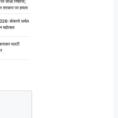
र साधा निशाना;
ेकर सरकार पर हमला
6: बोकारो थर्मल
वन महोत्सव
टकराकर पलटी
ार