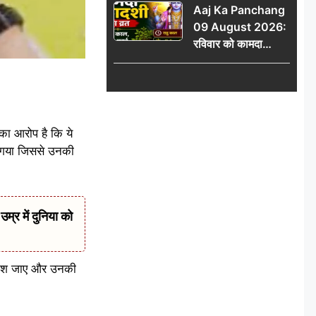
Aaj Ka Panchang
योग
09 August 2026:
रविवार को कामदा
एकादशी का व्रत, जानें
राहु काल, अभिजीत मुहूर्त
और शुभ समय
का आरोप है कि ये
ा गया जिससे उनकी
र में दुनिया को
ंदेश जाए और उनकी