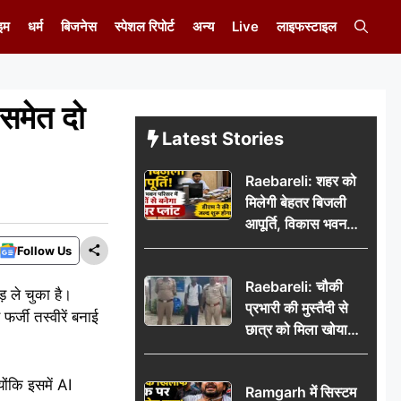
इम
धर्म
बिजनेस
स्पेशल रिपोर्ट
अन्य
Live
लाइफस्टाइल
 समेत दो
Latest Stories
Raebareli: शहर को
मिलेगी बेहतर बिजली
आपूर्ति, विकास भवन
परिसर में करोड़ों से
Follow Us
बनेगा पावर प्लांट
Raebareli: चौकी
 ले चुका है।
प्रभारी की मुस्तैदी से
्जी तस्वीरें बनाई
छात्र को मिला खोया
बैग, जरूरी दस्तावेज
सुरक्षित पाकर छात्र ने
ोंकि इसमें AI
Ramgarh में सिस्टम
पुलिस टीम का जताया