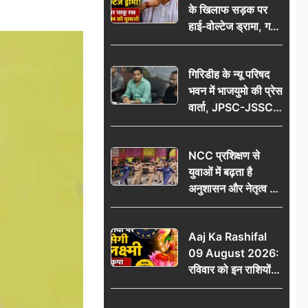
के खिलाफ सड़क पर
आभार
हाई-वोल्टेज ड्रामा, गर्दन
पर चाकू रख बोला- CM
को बुलाओ; Video
गिरिडीह के न्यू परिषद
वायरल
भवन में भाजयुमो की प्रेस
वार्ता, JPSC-JSSC
पेपर लीक के विरोध में
10 अगस्त को
NCC प्रशिक्षण से
विधानसभा घेराव का
युवाओं में बढ़ता है
ऐलान
अनुशासन और नेतृत्व का
गुण: डॉ. जी.एन. खान
Aaj Ka Rashifal
09 August 2026:
रविवार को इन राशियों
पर बरसेगी मां लक्ष्मी की
कृपा, धन लाभ के बनेंगे