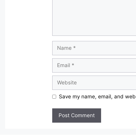
Name
Email
Website
Save my name, email, and websi