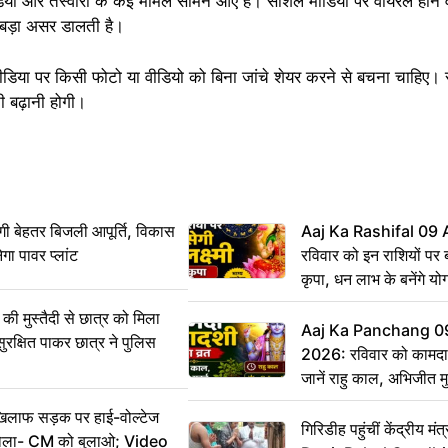
 वीडियो और तस्वीरों के कई मामले सामने आए हैं। सोशल मीडिया पर वायरल होने
बड़ा असर डालती है।
ल मीडिया पर किसी फोटो या वीडियो को बिना जांचे शेयर करने से बचना चाहि
ी बढ़ानी होगी।
ी बेहतर बिजली आपूर्ति, विकास
Aaj Ka Rashifal 09
ेगा पावर प्लांट
रविवार को इन राशियों पर बर
कृपा, धन लाभ के बनेंगे यो
ी मुस्तैदी से छात्र को मिला
Aaj Ka Panchang 0
ुरक्षित पाकर छात्र ने पुलिस
2026: रविवार को कामदा
जानें राहु काल, अभिजीत म
िलाफ सड़क पर हाई-वोल्टेज
गिरिडीह पहुंचीं केंद्रीय
ख बोला- CM को बुलाओ; Video