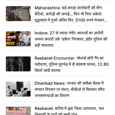
Maharashtra: बड़े कपड़ा कारोबारी की तीन
बेटियां, करोड़ों की कमाई… फिर भी पिता अकेले:
वृद्धाश्रम में गुजरे अंतिम दिन, 5100 रुपये भेजकर
कहा– अंतिम संस्कार कर दीजिए हम नहीं आ पाएंगे
Indore: 27 से ज्यादा गंभीर अपराधों का आरोपी
अनवर कादरी उर्फ ‘डकैत’ गिरफ्तार, इंदौर पुलिस की
बड़ी सफलता
Raebareli Encounter: ज्वेलर्स चोरी गैंग का
पर्दाफाश, पुलिस मुठभेड़ में दो बदमाश घायल, 12.80
किलो चांदी बरामद
Dhanbad News: भाजपा की समीक्षा बैठक में
संगठन विस्तार पर मंथन, बीडीओ से मिलकर सौंपा
जनसमस्याओं का विवरण
Raebareli: बारिश में डूबा जिला अस्पताल, जल
निकासी के दावों की खुली पोल