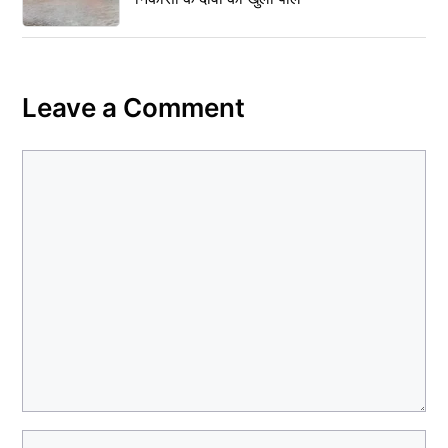
Leave a Comment
Comment
Name