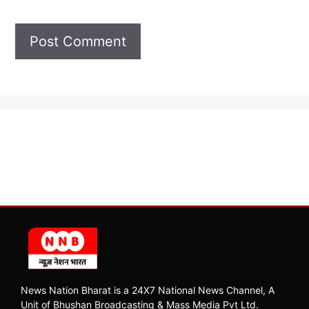
News Nation Bharat is a 24X7 National News Channel, A
Unit of Bhushan Broadcasting & Mass Media Pvt Ltd.