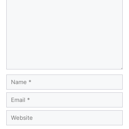
Name
Email
Website