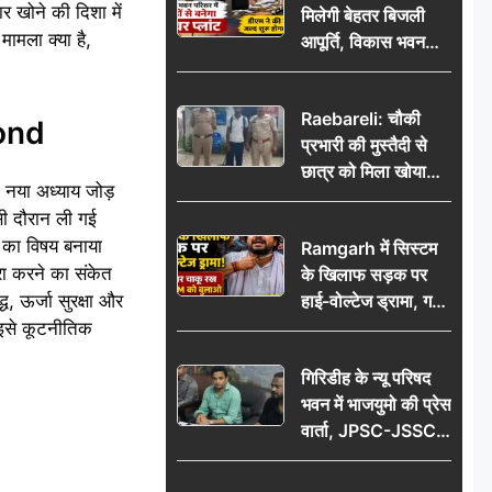
र खोने की दिशा में
मिलेगी बेहतर बिजली
मामला क्या है,
आपूर्ति, विकास भवन
परिसर में करोड़ों से
बनेगा पावर प्लांट
Raebareli: चौकी
Bond
प्रभारी की मुस्तैदी से
छात्र को मिला खोया
ं नया अध्याय जोड़
बैग, जरूरी दस्तावेज
ी दौरान ली गई
सुरक्षित पाकर छात्र ने
ा का विषय बनाया
Ramgarh में सिस्टम
पुलिस टीम का जताया
रा करने का संकेत
के खिलाफ सड़क पर
आभार
, ऊर्जा सुरक्षा और
हाई-वोल्टेज ड्रामा, गर्दन
पर चाकू रख बोला- CM
र इसे कूटनीतिक
को बुलाओ; Video
गिरिडीह के न्यू परिषद
वायरल
भवन में भाजयुमो की प्रेस
वार्ता, JPSC-JSSC
पेपर लीक के विरोध में
10 अगस्त को