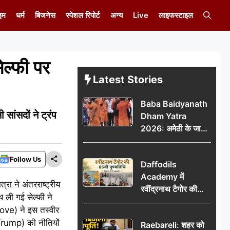
इम
धर्म
बिजनेस
स्पेशल रिपोर्ट
अन्य
Live
लाइफस्टाइल
ल्फी पर
Latest Stories
Baba Baidyanath
ांसदों ने ट्रंप
Dham Yatra
2026: अमेठी के जायस
से बाबा बैद्यनाथ धाम के
लिए रवाना हुआ कांवरियों
Follow Us
Daffodils
का दूसरा जत्था
Academy में
रा ने अंतरराष्ट्रीय
रवींद्रनाथ टैगोर की
 ली गई सेल्फी ने
85वीं पुण्यतिथि मनाई
ove) ने इस तस्वीर
गई, शिक्षकों ने दी
 Trump) की नीतियों
Raebareli: शहर को
श्रद्धांजलि