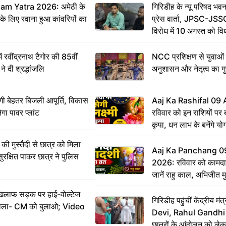
m Yatra 2026: अमेठी के
गिरिडीह के न्यू परिषद भवन
 के लिए रवाना हुआ कांवरियों का
प्रेस वार्ता, JPSC-JSS
विरोध में 10 अगस्त को व
ऐलान
वींद्रनाथ टैगोर की 85वीं
NCC प्रशिक्षण से युवाओं मे
ने दी श्रद्धांजलि
अनुशासन और नेतृत्व का ग
ी बेहतर बिजली आपूर्ति, विकास
Aaj Ka Rashifal 09
ेगा पावर प्लांट
रविवार को इन राशियों पर बर
कृपा, धन लाभ के बनेंगे यो
ी मुस्तैदी से छात्र को मिला
Aaj Ka Panchang 0
ुरक्षित पाकर छात्र ने पुलिस
2026: रविवार को कामदा
जानें राहु काल, अभिजीत म
िलाफ सड़क पर हाई-वोल्टेज
गिरिडीह पहुंचीं केंद्रीय
ख बोला- CM को बुलाओ; Video
Devi, Rahul Gandhi प
छात्रों के आंदोलन को ल