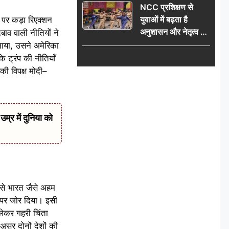
NCC प्रशिक्षण से
विधानसभा घेराव का
युवाओं में बढ़ता है
पर कड़ा रिएक्शन
ऐलान
अनुशासन और नेतृत्व का
ाव वाली नीतियों ने
गुण: डॉ. जी.एन. खान
ाया, उसने अमेरिका
 ट्रंप की नीतियाँ
की विपक्ष मोदी–
र में दुनिया को
से भारत जैसे अहम
 पर जोर दिया। इसी
लेकर गहरी चिंता
असर दोनों देशों की