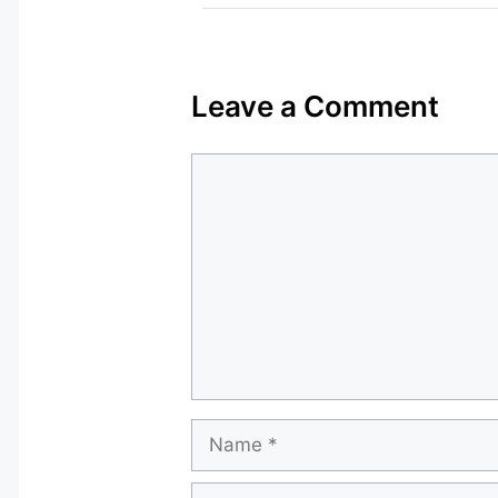
Leave a Comment
Comment
Name
Email