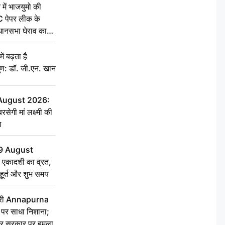
 में भाजयुमो की
C पेपर लीक के
िधानसभा घेराव का
ं बढ़ता है
ुण: डॉ. जी.एन. खान
 August 2026:
सेगी मां लक्ष्मी की
ग
9 August
 एकादशी का व्रत,
ुहूर्त और शुभ समय
 मंत्री Annapurna
र साधा निशाना;
ेकर सरकार पर हमला