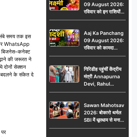
09 August 2026:
रविवार को इन राशियों
पर बरसेगी मां लक्ष्मी की
कृपा, धन लाभ के बनेंगे
Aaj Ka Panchang
योग
े लंबे समय तक इस
09 August 2026:
गातार WhatsApp
रविवार को कामदा
ें बिजनेस–कनेक्ट
एकादशी का व्रत, जानें
बढ़ाने की जरूरत ने
राहु काल, अभिजीत मुहूर्त
े दोनों सेक्शन
गिरिडीह पहुंचीं केंद्रीय
और शुभ समय
 बदलने के संकेत दे
मंत्री Annapurna
Devi, Rahul
Gandhi पर साधा
निशाना; छात्रों के
Sawan Mahotsav
आंदोलन को लेकर
2026: बोकारो थर्मल
सरकार पर हमला
SBI में धूमधाम से मना
सावन महोत्सव
 पर