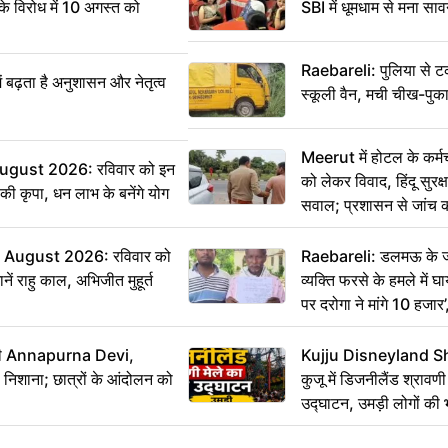
विरोध में 10 अगस्त को
SBI में धूमधाम से मना सा
Raebareli: पुलिया से 
ं बढ़ता है अनुशासन और नेतृत्व
स्कूली वैन, मची चीख-पुक
Meerut में होटल के कर्म
ugust 2026: रविवार को इन
को लेकर विवाद, हिंदू सुरक
ी की कृपा, धन लाभ के बनेंगे योग
सवाल; प्रशासन से जांच क
August 2026: रविवार को
Raebareli: डलमऊ के जह
ं राहु काल, अभिजीत मुहूर्त
व्यक्ति फरसे के हमले में 
पर दरोगा ने मांगे 10 हजार
कार्रवाई ठंडी!
मंत्री Annapurna Devi,
Kujju Disneyland S
िशाना; छात्रों के आंदोलन को
कुजू में डिजनीलैंड श्रावणी
उद्घाटन, उमड़ी लोगों की 