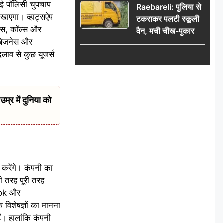
नई पॉलिसी चुपचाप
Raebareli: पुलिया से
िखाएगा। व्हाट्सऐप
टकराकर पलटी स्कूली
ट्स, कॉल्स और
वैन, मची चीख-पुकार
ए बिजनेस और
ाव से कुछ यूजर्स
र में दुनिया को
 करेंगे। कंपनी का
ी तरह पूरी तरह
book और
विशेषज्ञों का मानना
ं। हालांकि कंपनी