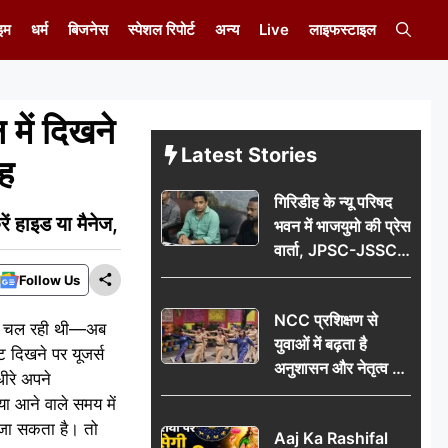
इम
धर्म
बिजनेस
स्पेशल रिपोर्ट
अन्य
Live
लाइफस्टाइल
ें दिखने
Latest Stories
जह
गिरिडीह के न्यू परिषद
 हाइड या मैनेज,
भवन में भाजयुमो की प्रेस
वार्ता, JPSC-JSSC
पेपर लीक के विरोध में
Follow Us
10 अगस्त को
NCC प्रशिक्षण से
विधानसभा घेराव का
्चा चल रही थी—अब
युवाओं में बढ़ता है
ऐलान
ट दिखने पर यूजर्स
अनुशासन और नेतृत्व का
ीरे अपने
गुण: डॉ. जी.एन. खान
ा आने वाले समय में
ा जा सकता है। तो
Aaj Ka Rashifal