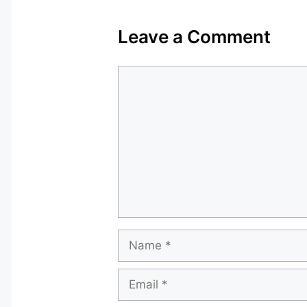
Leave a Comment
Comment
Name
Email