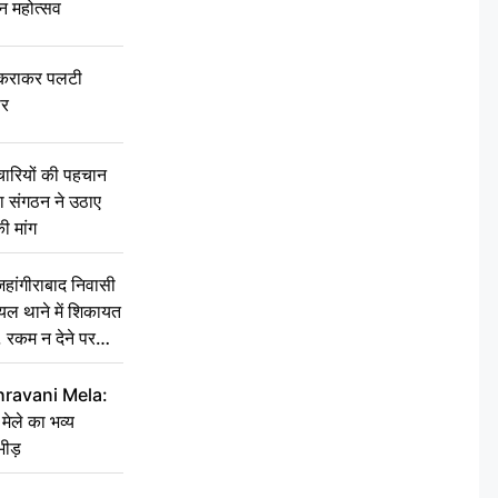
वन महोत्सव
टकराकर पलटी
ार
चारियों की पहचान
्षा संगठन ने उठाए
ी मांग
ांगीराबाद निवासी
घायल थाने में शिकायत
’, रकम न देने पर
hravani Mela:
 मेले का भव्य
भीड़