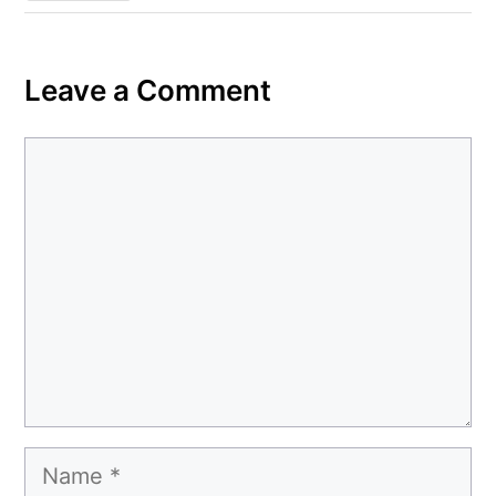
Leave a Comment
Comment
Name