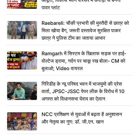
आपूर्ति, विकास भवन परिसर में करोड़ों से बनेगा
पावर प्लांट
Raebareli: चौकी प्रभारी की मुस्तैदी से छात्र को
मिला खोया बैग, जरूरी दस्तावेज सुरक्षित पाकर
छात्र ने पुलिस टीम का जताया आभार
Ramgarh में सिस्टम के खिलाफ सड़क पर हाई-
वोल्टेज ड्रामा, गर्दन पर चाकू रख बोला- CM को
बुलाओ; Video वायरल
गिरिडीह के न्यू परिषद भवन में भाजयुमो की प्रेस
वार्ता, JPSC-JSSC पेपर लीक के विरोध में 10
अगस्त को विधानसभा घेराव का ऐलान
NCC प्रशिक्षण से युवाओं में बढ़ता है अनुशासन
और नेतृत्व का गुण: डॉ. जी.एन. खान