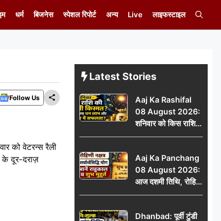
इम
धर्म
बिजनेस
स्पेशल रिपोर्ट
अन्य
Live
लाइफस्टाइल
Latest Stories
Follow Us
Aaj Ka Rashifal
08 August 2026:
शनिवार को किस राशि
की चमकेगी किस्मत,
वार को वेटरन्स रैली
किसे मिलेगा धन लाभ
Aaj Ka Panchang
और करियर में सफलता?
के दूर-दराज़
08 August 2026:
आज दशमी तिथि, रोहिणी
नक्षत्र और सर्वार्थसिद्धि
योग, जानें राहुकाल व
Dhanbad: पूर्वी टुंडी
शुभ मुहूर्त