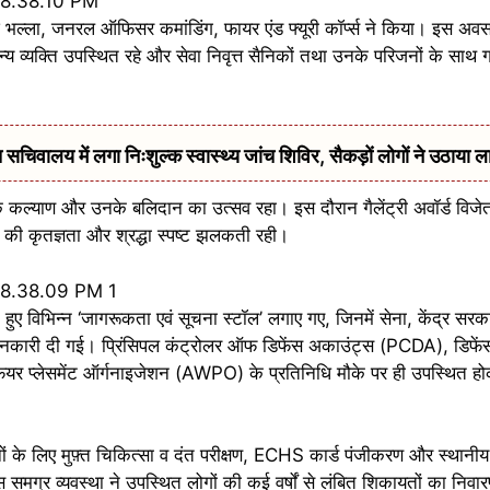
श भल्ला, जनरल ऑफिसर कमांडिंग, फायर एंड फ्यूरी कॉर्प्स ने किया। इस अव
 व्यक्ति उपस्थित रहे और सेवा निवृत्त सैनिकों तथा उनके परिजनों के साथ गह
सचिवालय में लगा निःशुल्क स्वास्थ्य जांच शिविर, सैकड़ों लोगों ने उठाया ल
के कल्याण और उनके बलिदान का उत्सव रहा। इस दौरान गैलेंट्री अवॉर्ड विजेत
 की कृतज्ञता और श्रद्धा स्पष्ट झलकती रही।
े हुए विभिन्न ‘जागरूकता एवं सूचना स्टॉल’ लगाए गए, जिनमें सेना, केंद्र सर
नकारी दी गई। प्रिंसिपल कंट्रोलर ऑफ डिफेंस अकाउंट्स (PCDA), डिफेंस पे
्लेसमेंट ऑर्गनाइजेशन (AWPO) के प्रतिनिधि मौके पर ही उपस्थित हो
ं के लिए मुफ़्त चिकित्सा व दंत परीक्षण, ECHS कार्ड पंजीकरण और स्थानीय 
स समग्र व्यवस्था ने उपस्थित लोगों की कई वर्षों से लंबित शिकायतों का निव