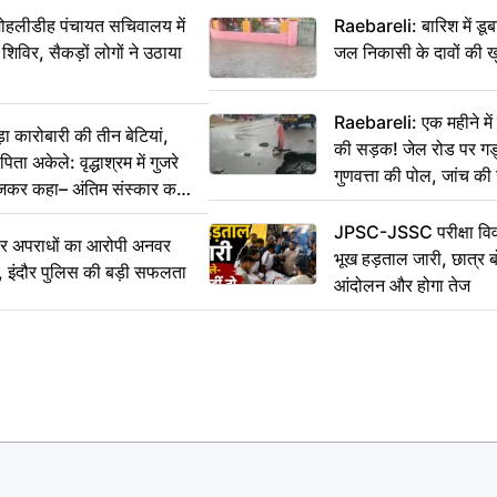
 मोहलीडीह पंचायत सचिवालय में
Raebareli: बारिश में डू
 शिविर, सैकड़ों लोगों ने उठाया
जल निकासी के दावों की ख
Raebareli: एक महीने म
कारोबारी की तीन बेटियां,
की सड़क! जेल रोड पर गड्ढ
ा अकेले: वृद्धाश्रम में गुजरे
गुणवत्ता की पोल, जांच की 
ेजकर कहा– अंतिम संस्कार कर
JPSC-JSSC परीक्षा विवा
भीर अपराधों का आरोपी अनवर
भूख हड़ताल जारी, छात्र बो
र, इंदौर पुलिस की बड़ी सफलता
आंदोलन और होगा तेज