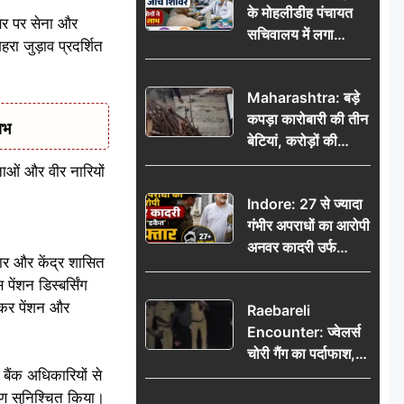
के मोहलीडीह पंचायत
सर पर सेना और
सचिवालय में लगा
रा जुड़ाव प्रदर्शित
निःशुल्क स्वास्थ्य जांच
शिविर, सैकड़ों लोगों ने
Maharashtra: बड़े
उठाया लाभ
कपड़ा कारोबारी की तीन
ाभ
बेटियां, करोड़ों की
कमाई… फिर भी पिता
ाओं और वीर नारियों
अकेले: वृद्धाश्रम में गुजरे
Indore: 27 से ज्यादा
अंतिम दिन, 5100 रुपये
गंभीर अपराधों का आरोपी
भेजकर कहा– अंतिम
अनवर कादरी उर्फ
संस्कार कर दीजिए हम
कार और केंद्र शासित
‘डकैत’ गिरफ्तार, इंदौर
नहीं आ पाएंगे
ंशन डिस्बर्सिंग
पुलिस की बड़ी सफलता
कर पेंशन और
Raebareli
Encounter: ज्वेलर्स
चोरी गैंग का पर्दाफाश,
बैंक अधिकारियों से
पुलिस मुठभेड़ में दो
बदमाश घायल, 12.80
ारण सुनिश्चित किया।