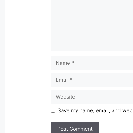
Name
Email
Website
Save my name, email, and websi