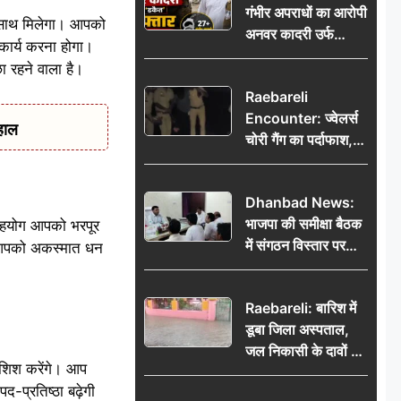
गंभीर अपराधों का आरोपी
भेजकर कहा– अंतिम
ा साथ मिलेगा। आपको
अनवर कादरी उर्फ
संस्कार कर दीजिए हम
ार्य करना होगा।
‘डकैत’ गिरफ्तार, इंदौर
नहीं आ पाएंगे
 रहने वाला है।
पुलिस की बड़ी सफलता
Raebareli
Encounter: ज्वेलर्स
हाल
चोरी गैंग का पर्दाफाश,
पुलिस मुठभेड़ में दो
बदमाश घायल, 12.80
Dhanbad News:
किलो चांदी बरामद
भाजपा की समीक्षा बैठक
 सहयोग आपको भरपूर
में संगठन विस्तार पर
। आपको अकस्मात धन
मंथन, बीडीओ से
मिलकर सौंपा
Raebareli: बारिश में
जनसमस्याओं का विवरण
डूबा जिला अस्पताल,
जल निकासी के दावों की
शिश करेंगे। आप
खुली पोल
-प्रतिष्ठा बढ़ेगी