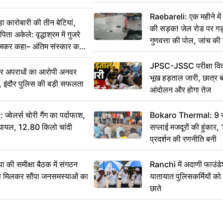
Raebareli: एक महीने म
कारोबारी की तीन बेटियां,
की सड़क! जेल रोड पर गड्ढ
ा अकेले: वृद्धाश्रम में गुजरे
गुणवत्ता की पोल, जांच की 
ेजकर कहा– अंतिम संस्कार कर
JPSC-JSSC परीक्षा विवा
भीर अपराधों का आरोपी अनवर
भूख हड़ताल जारी, छात्र बो
र, इंदौर पुलिस की बड़ी सफलता
आंदोलन और होगा तेज
ेलर्स चोरी गैंग का पर्दाफाश,
Bokaro Thermal: 9 सूत्
श घायल, 12.80 किलो चांदी
सप्लाई मजदूरों की हुंकार,
प्रदर्शन की रणनीति बनी
 समीक्षा बैठक में संगठन
Ranchi में अदाणी फाउंड
से मिलकर सौंपा जनसमस्याओं का
यातायात पुलिसकर्मियों क
छाते