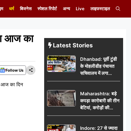
इम
धर्म
बिजनेस
स्पेशल रिपोर्ट
अन्य
Live
लाइफस्टाइल
ा आज का
Latest Stories
Dhanbad: पूर्वी टुंडी
के मोहलीडीह पंचायत
Follow Us
सचिवालय में लगा
निःशुल्क स्वास्थ्य जांच
गा। आज का दिन
शिविर, सैकड़ों लोगों ने
Maharashtra: बड़े
उठाया लाभ
कपड़ा कारोबारी की तीन
बेटियां, करोड़ों की
कमाई… फिर भी पिता
अकेले: वृद्धाश्रम में गुजरे
Indore: 27 से ज्यादा
अंतिम दिन, 5100 रुपये