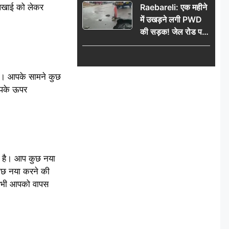
लिखाई को लेकर
Raebareli: एक महीने
में उखड़ने लगी PWD
की सड़क! जेल रोड पर
गड्ढे ने खोली निर्माण
गुणवत्ता की पोल, जांच
की उठी मांग
लें। आपके सामने कुछ
 आपके ऊपर
ता है। आप कुछ नया
 कुछ नया करने की
ह भी आपको वापस