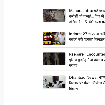
Maharashtra: बड़े कपड़ा 
करोड़ों की कमाई… फिर भी पित
अंतिम दिन, 5100 रुपये भ
दीजिए हम नहीं आ पाएंगे
Indore: 27 से ज्यादा गं
कादरी उर्फ ‘डकैत’ गिरफ्ता
Raebareli Encounter: ज्व
पुलिस मुठभेड़ में दो बदमा
बरामद
Dhanbad News: भाजपा की
विस्तार पर मंथन, बीडीओ 
विवरण