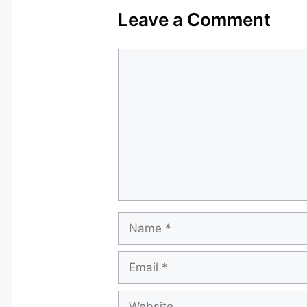
Leave a Comment
Comment
Name
Email
Website