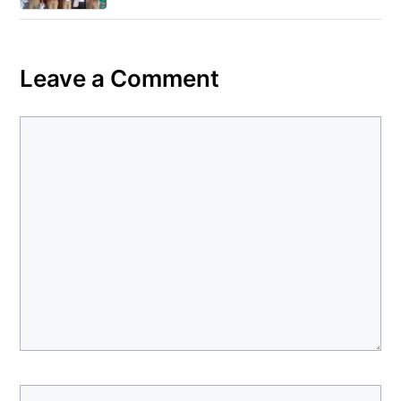
Leave a Comment
Comment
Name