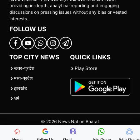
providing in-depth, analytical reporting and engaging
discussions on pressing issues without any bias or vested
interests.
FOLLOW US
TOP CITY NEWS
QUICK LINKS
उत्तर-प्रदेश
Play Store
मध्य-प्रदेश
झारखंड
धर्म
© 2026 News Nation Bharat
Home
|
About US
|
Contact Us
|
Policies
|
Terms and Conditions
Home
Follow Us
Short
Join Group
Web Stories