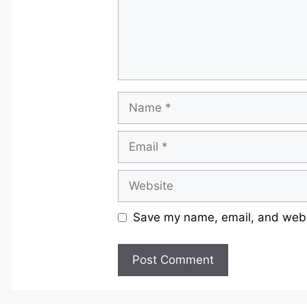
Name
Email
Website
Save my name, email, and websi