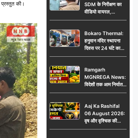
 प्रस्तुत की।
SDM के निरीक्षण का
वीडियो वायरल,
प्रशासनिक सक्रियता
या सुर्खियां बटोरने की
Bokaro Thermal:
कवायद?
हनुमान मंदिर स्थापना
दिवस पर 24 घंटे का
अखंड हरि कीर्तन,
भक्तिमय हुआ बोकारो
Ramgarh
थर्मल
MGNREGA News:
विदेशों तक आम निर्यात
का सफर, जिले ने
हासिल किया राज्य में
Aaj Ka Rashifal
प्रथम स्थान
06 August 2026:
वृष और वृश्चिक की
चमकेगी किस्मत, मेष-
तुला रहें सावधान