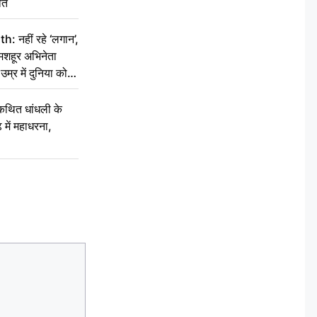
ौत
नहीं रहे ‘लगान’,
मशहूर अभिनेता
म्र में दुनिया को
कथित धांधली के
ें महाधरना,