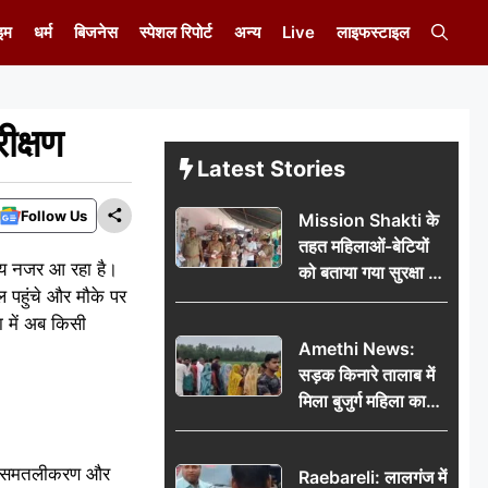
इम
धर्म
बिजनेस
स्पेशल रिपोर्ट
अन्य
Live
लाइफस्टाइल
ीक्षण
Latest Stories
Follow Us
Mission Shakti के
तहत महिलाओं-बेटियों
रिय नजर आ रहा है।
को बताया गया सुरक्षा के
थल पहुंचे और मौके पर
अधिकार
ा में अब किसी
Amethi News:
सड़क किनारे तालाब में
मिला बुजुर्ग महिला का
शव, संदिग्ध परिस्थितियों
में मौत से फैली सनसनी
भूमि समतलीकरण और
Raebareli: लालगंज में