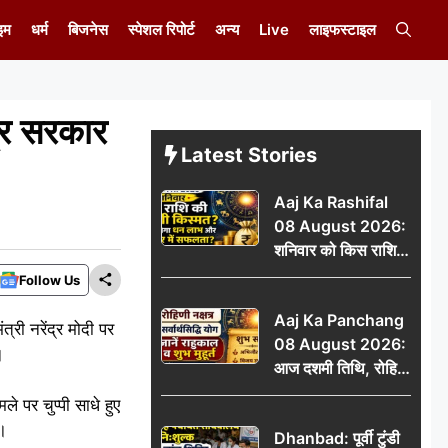
इम
धर्म
बिजनेस
स्पेशल रिपोर्ट
अन्य
Live
लाइफस्टाइल
्र सरकार
Latest Stories
Aaj Ka Rashifal
08 August 2026:
शनिवार को किस राशि
की चमकेगी किस्मत,
Follow Us
किसे मिलेगा धन लाभ
Aaj Ka Panchang
और करियर में सफलता?
री नरेंद्र मोदी पर
08 August 2026:
।
आज दशमी तिथि, रोहिणी
नक्षत्र और सर्वार्थसिद्धि
े पर चुप्पी साधे हुए
योग, जानें राहुकाल व
ई।
Dhanbad: पूर्वी टुंडी
शुभ मुहूर्त