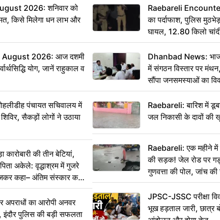
ugust 2026: शनिवार को
Raebareli Encounter: ज्
मत, किसे मिलेगा धन लाभ और
का पर्दाफाश, पुलिस मुठभेड़
घायल, 12.80 किलो चांद
 August 2026: आज दशमी
Dhanbad News: भाजपा 
वार्थसिद्धि योग, जानें राहुकाल व
में संगठन विस्तार पर मं
सौंपा जनसमस्याओं का वि
 मोहलीडीह पंचायत सचिवालय में
Raebareli: बारिश में डू
 शिविर, सैकड़ों लोगों ने उठाया
जल निकासी के दावों की ख
Raebareli: एक महीने म
कारोबारी की तीन बेटियां,
की सड़क! जेल रोड पर गड्ढ
ा अकेले: वृद्धाश्रम में गुजरे
गुणवत्ता की पोल, जांच की 
ेजकर कहा– अंतिम संस्कार कर
JPSC-JSSC परीक्षा विवा
भीर अपराधों का आरोपी अनवर
भूख हड़ताल जारी, छात्र बो
र, इंदौर पुलिस की बड़ी सफलता