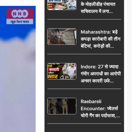
के मोहलीडीह पंचायत
सचिवालय में लगा
निःशुल्क स्वास्थ्य जांच
शिविर, सैकड़ों लोगों ने
Maharashtra: बड़े
उठाया लाभ
कपड़ा कारोबारी की तीन
बेटियां, करोड़ों की
कमाई… फिर भी पिता
अकेले: वृद्धाश्रम में गुजरे
Indore: 27 से ज्यादा
अंतिम दिन, 5100 रुपये
गंभीर अपराधों का आरोपी
भेजकर कहा– अंतिम
अनवर कादरी उर्फ
संस्कार कर दीजिए हम
‘डकैत’ गिरफ्तार, इंदौर
नहीं आ पाएंगे
पुलिस की बड़ी सफलता
Raebareli
Encounter: ज्वेलर्स
चोरी गैंग का पर्दाफाश,
पुलिस मुठभेड़ में दो
बदमाश घायल, 12.80