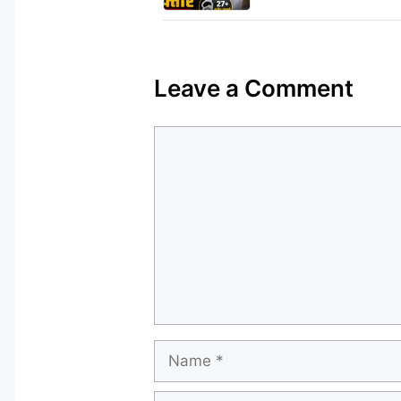
Leave a Comment
Comment
Name