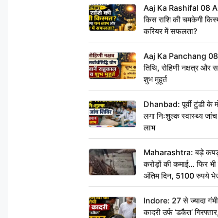
Aaj Ka Rashifal 08 A
किस राशि की चमकेगी किस्
करियर में सफलता?
Aaj Ka Panchang 08
तिथि, रोहिणी नक्षत्र और सर्
शुभ मुहूर्त
Dhanbad: पूर्वी टुंडी के
लगा निःशुल्क स्वास्थ्य जांच
लाभ
Maharashtra: बड़े कपड़ा 
करोड़ों की कमाई… फिर भी पित
अंतिम दिन, 5100 रुपये भ
दीजिए हम नहीं आ पाएंगे
Indore: 27 से ज्यादा गं
कादरी उर्फ ‘डकैत’ गिरफ्ता