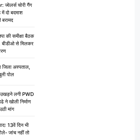
वेलर्स चोरी गैंग
 में दो बदमाश
ी बरामद
की समीक्षा बैठक
थन, बीडीओ से मिलकर
वरण
बा जिला अस्पताल,
ुली पोल
ें उखड़ने लगी PWD
े ने खोली निर्माण
उठी मांग
द: 13वें दिन भी
ले- जांच नहीं तो