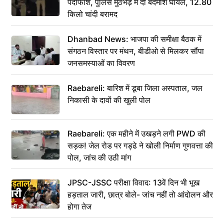
पर्दाफाश, पुलिस मुठभेड़ में दो बदमाश घायल, 12.80
किलो चांदी बरामद
Dhanbad News: भाजपा की समीक्षा बैठक में
संगठन विस्तार पर मंथन, बीडीओ से मिलकर सौंपा
जनसमस्याओं का विवरण
Raebareli: बारिश में डूबा जिला अस्पताल, जल
निकासी के दावों की खुली पोल
Raebareli: एक महीने में उखड़ने लगी PWD की
सड़क! जेल रोड पर गड्ढे ने खोली निर्माण गुणवत्ता की
पोल, जांच की उठी मांग
JPSC-JSSC परीक्षा विवाद: 13वें दिन भी भूख
हड़ताल जारी, छात्र बोले- जांच नहीं तो आंदोलन और
होगा तेज