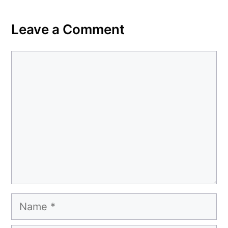
Leave a Comment
Comment
Name