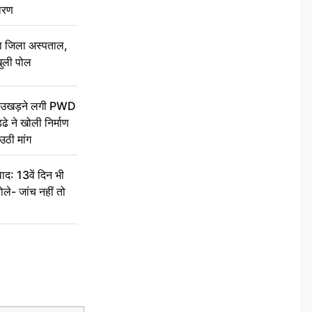
वरण
बा जिला अस्पताल,
ुली पोल
ें उखड़ने लगी PWD
े ने खोली निर्माण
उठी मांग
द: 13वें दिन भी
ले- जांच नहीं तो