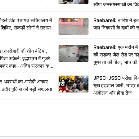
सौंपा जनसमस्याओं का वि
 मोहलीडीह पंचायत सचिवालय में
Raebareli: बारिश में डू
 शिविर, सैकड़ों लोगों ने उठाया
जल निकासी के दावों की ख
Raebareli: एक महीने म
कारोबारी की तीन बेटियां,
की सड़क! जेल रोड पर गड्ढ
ा अकेले: वृद्धाश्रम में गुजरे
गुणवत्ता की पोल, जांच की 
ेजकर कहा– अंतिम संस्कार कर
JPSC-JSSC परीक्षा विवा
भीर अपराधों का आरोपी अनवर
भूख हड़ताल जारी, छात्र बो
र, इंदौर पुलिस की बड़ी सफलता
आंदोलन और होगा तेज