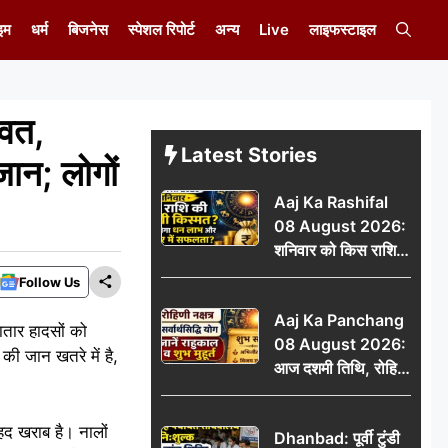
इम
धर्म
बिजनेस
स्पेशल रिपोर्ट
अन्य
Live
लाइफस्टाइल
ावत,
Latest Stories
जान; लोगों
Aaj Ka Rashifal
08 August 2026:
शनिवार को किस राशि
की चमकेगी किस्मत,
Follow Us
किसे मिलेगा धन लाभ
Aaj Ka Panchang
और करियर में सफलता?
ातार हादसों को
08 August 2026:
 की जान खतरे में है,
आज दशमी तिथि, रोहिणी
नक्षत्र और सर्वार्थसिद्धि
योग, जानें राहुकाल व
ेहद खराब है। नालों
Dhanbad: पूर्वी टुंडी
शुभ मुहूर्त