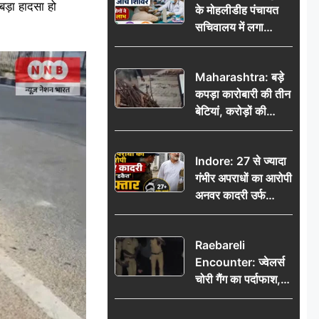
बड़ा हादसा हो
के मोहलीडीह पंचायत
सचिवालय में लगा
निःशुल्क स्वास्थ्य जांच
शिविर, सैकड़ों लोगों ने
Maharashtra: बड़े
उठाया लाभ
कपड़ा कारोबारी की तीन
बेटियां, करोड़ों की
कमाई… फिर भी पिता
अकेले: वृद्धाश्रम में गुजरे
Indore: 27 से ज्यादा
अंतिम दिन, 5100 रुपये
गंभीर अपराधों का आरोपी
भेजकर कहा– अंतिम
अनवर कादरी उर्फ
संस्कार कर दीजिए हम
‘डकैत’ गिरफ्तार, इंदौर
नहीं आ पाएंगे
पुलिस की बड़ी सफलता
Raebareli
Encounter: ज्वेलर्स
चोरी गैंग का पर्दाफाश,
पुलिस मुठभेड़ में दो
बदमाश घायल, 12.80