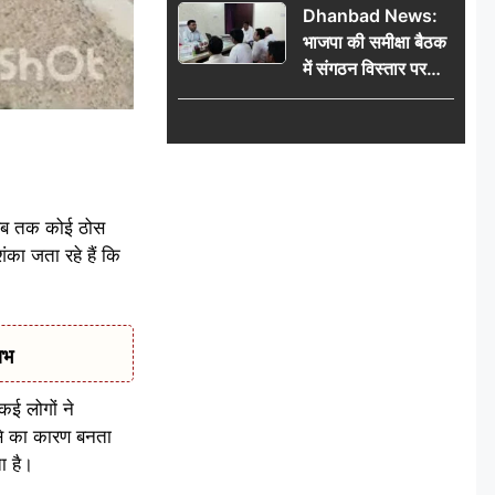
Dhanbad News:
किलो चांदी बरामद
भाजपा की समीक्षा बैठक
में संगठन विस्तार पर
मंथन, बीडीओ से
मिलकर सौंपा
जनसमस्याओं का विवरण
ं अब तक कोई ठोस
ंका जता रहे हैं कि
ाभ
ई लोगों ने
से का कारण बनता
ा है।