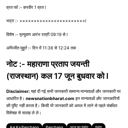
व्रत पर्व :- करवीर 1 व्रत l
भद्रा :- ×××××××××××××××××××××××l
विशेष :- मृत्युवाण आरंभ रात्री 09:19 से l
अभिजीत मुहूर्त :- दिन में 11:36 से 12:24 तक
नोट :- महाराणा प्रताप जयन्ती
(राजस्थान) कल 17 जून बुधवार को l
Disclaimer:
यहां दी गई सभी जानकारी सामान्य मान्यताओं और जानकारी पर
आधारित है।
newsnationbharat.com
इन मान्यताओं और जानकारियों
की पुष्टि नहीं करता है। किसी भी जानकारी को अमल में लाने से पहले संबधित
विशेषज्ञ से सलाह ले ले।
Tags
Aaj Ka Panchang
Panchang
आज का पंचांग
पंचांग