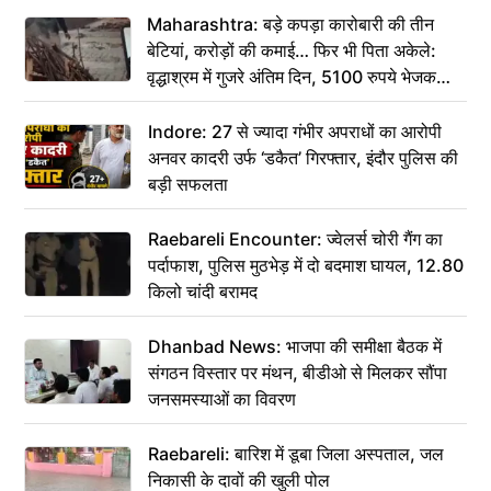
Maharashtra: बड़े कपड़ा कारोबारी की तीन
बेटियां, करोड़ों की कमाई… फिर भी पिता अकेले:
वृद्धाश्रम में गुजरे अंतिम दिन, 5100 रुपये भेजकर
कहा– अंतिम संस्कार कर दीजिए हम नहीं आ पाएंगे
Indore: 27 से ज्यादा गंभीर अपराधों का आरोपी
अनवर कादरी उर्फ ‘डकैत’ गिरफ्तार, इंदौर पुलिस की
बड़ी सफलता
Raebareli Encounter: ज्वेलर्स चोरी गैंग का
पर्दाफाश, पुलिस मुठभेड़ में दो बदमाश घायल, 12.80
किलो चांदी बरामद
Dhanbad News: भाजपा की समीक्षा बैठक में
संगठन विस्तार पर मंथन, बीडीओ से मिलकर सौंपा
जनसमस्याओं का विवरण
Raebareli: बारिश में डूबा जिला अस्पताल, जल
निकासी के दावों की खुली पोल