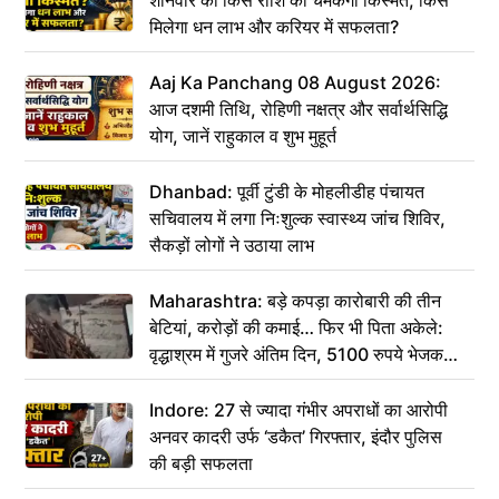
शनिवार को किस राशि की चमकेगी किस्मत, किसे
मिलेगा धन लाभ और करियर में सफलता?
Aaj Ka Panchang 08 August 2026:
आज दशमी तिथि, रोहिणी नक्षत्र और सर्वार्थसिद्धि
योग, जानें राहुकाल व शुभ मुहूर्त
Dhanbad: पूर्वी टुंडी के मोहलीडीह पंचायत
सचिवालय में लगा निःशुल्क स्वास्थ्य जांच शिविर,
सैकड़ों लोगों ने उठाया लाभ
Maharashtra: बड़े कपड़ा कारोबारी की तीन
बेटियां, करोड़ों की कमाई… फिर भी पिता अकेले:
वृद्धाश्रम में गुजरे अंतिम दिन, 5100 रुपये भेजकर
कहा– अंतिम संस्कार कर दीजिए हम नहीं आ पाएंगे
Indore: 27 से ज्यादा गंभीर अपराधों का आरोपी
अनवर कादरी उर्फ ‘डकैत’ गिरफ्तार, इंदौर पुलिस
की बड़ी सफलता