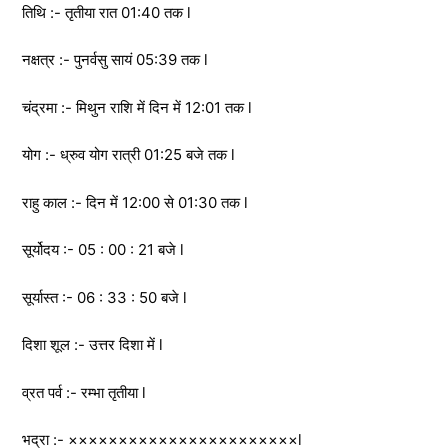
तिथि :- तृतीया रात 01:40 तक l
नक्षत्र :- पुनर्वसु सायं 05:39 तक l
चंद्रमा :- मिथुन राशि में दिन में 12:01 तक l
योग :- ध्रुव योग रात्री 01:25 बजे तक l
राहु काल :- दिन में 12:00 से 01:30 तक l
सूर्योदय :- 05 : 00 : 21 बजे l
सूर्यास्त :- 06 : 33 : 50 बजे l
दिशा शूल :- उत्तर दिशा में l
व्रत पर्व :- रम्भा तृतीया l
भद्रा :- ×××××××××××××××××××××××l