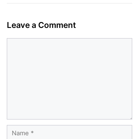
Leave a Comment
Comment
Name